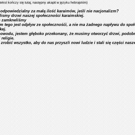
tekst kończy się tutaj, następny akapit w języku hebrajskim)
t odpowiedzialny za małą ilość karaimów, jeśli nie nacjonalizm?
ismy drzwi naszej społeczności karaimskiej.
e zamkneliśmy
m tego jest odpływ ze społecznośći, a nie ma żadnego napływu do społ
kej.
powodu, jestem głęboko przekonany, że musimy otworzyć drzwi, podobn
 religie.
zrobić wszystko, aby do nas przyszli nowi ludzie i stali się części nasz