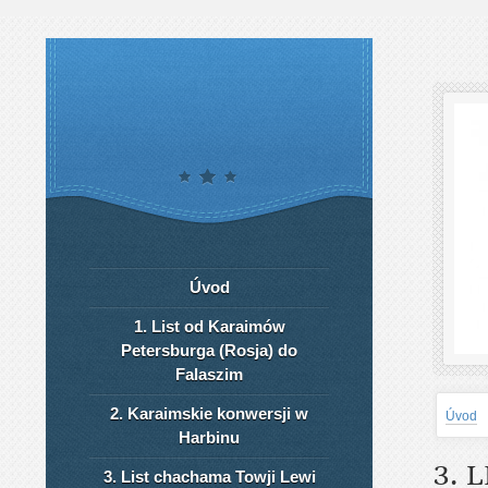
Úvod
1. List od Karaimów
Petersburga (Rosja) do
Falaszim
2. Karaimskie konwersji w
Úvod
Harbinu
3. 
3. List chachama Towji Lewi