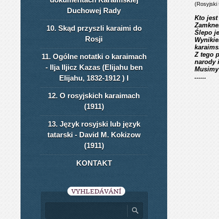
(Rosyjski 
Duchowej Rady
Kto jes
Zamknel
10. Skąd przyszli karaimi do
Ślepo j
Rosji
Wynikie
karaims
Z tego 
11. Ogólne notatki o karaimach
narody i
- Ilja Iljicz Kazas (Elijahu ben
Musimy 
......
Elijahu, 1832-1912 ) I
12. O rosyjskich karaimach
(1911)
13. Język rosyjski lub język
tatarski - David M. Kokizow
(1911)
KONTAKT
VYHLEDÁVÁNÍ