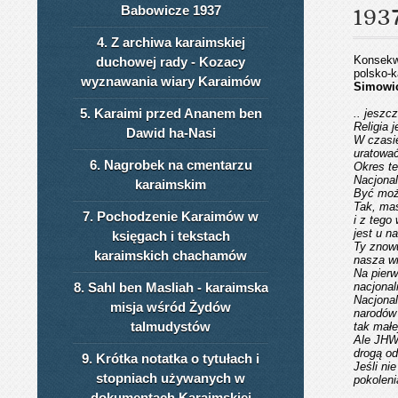
Babowicze 1937
193
4. Z archiwa karaimskiej
Konsekw
duchowej rady - Kozacy
polsko-k
wyznawania wiary Karaimów
Simowi
5. Karaimi przed Ananem ben
.. jeszcz
Religia
j
Dawid ha-Nasi
W czasie
uratować
6. Nagrobek na cmentarzu
Okres te
Nacjonal
karaimskim
Być może
Tak, mas
7. Pochodzenie Karaimów w
i z tego
jest u n
księgach i tekstach
Ty znowu
karaimskich chachamów
nasza wi
Na pierw
8. Sahl ben Masliah - karaimska
nacjonal
Nacjonal
misja wśród Żydów
narodów 
talmudystów
tak małe
Ale JHWH
drogą o
9. Krótka notatka o tytułach i
Jeśli ni
stopniach używanych w
pokoleni
dokumentach Karaimskiej