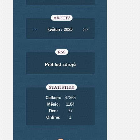
ARCHIV
<<
květen / 2025
>>
RSS
Přehled zdrojů
STATISTIKY
Celkem:
47365
Měsíc:
1184
Den:
77
Online:
1