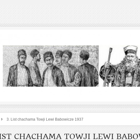
›
3. List chachama Towji Lewi Babowicze 1937
LIST CHACHAMA TOWJI LEWI BAB