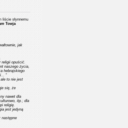
 liście słynnemu
am
Towja
wałtownie, jak
.
religii opuścić.
ent naszego życia,
yka hebrajskiego
... "
le to nie jest
je się, że
zny nawet dla
lturowo, itp.; dla
pi
religię
.
ia jest jedyną
ż następne