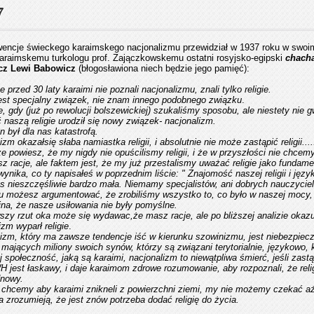
7
encje świeckego karaimskego nacjonalizmu przewidział w 1937 roku w swoim
araimskemu turkologu prof. Zajączkowskemu ostatni rosyjsko-egipski
chach
cz Lewi Babowicz
(błogosławiona niech będzie jego pamięć):
e przed 30 laty karaimi nie poznali nacjonalizmu, znali tylko religie.
est specjalny związek, nie znam innego podobnego związku
.
, gdy (już po rewolucji bolszewickiej) szukaliśmy sposobu, ale niestety nie g
 naszą religie urodził się nowy związek
- nacjonalizm.
n był dla nas katastrofą.
izm okazałsię słaba namiastka religii, i absolutnie nie może zastąpić religii....
 powiesz, że my nigdy nie opuścilismy religii, i że w przyszłości nie chcemy 
z racje, ale faktem jest, że my już przestalismy uważać religie jako fundam
 wynika, co ty napisałeś w poprzednim liście: " Znajomość naszej religii i jęz
as nieszczęśliwie bardzo mała. Niemamy specjalistów, ani dobrych nauczycieli
 możesz argumentować, że zrobiliśmy wszystko to, co było w naszej mocy, a
na, że nasze usiłowania nie były pomyślne.
szy rzut oka może się wydawac,że masz racje, ale po bliższej analizie okazu
izm wyparł religie
.
izm, który ma zawsze tendencje iść w kierunku szowinizmu, jest niebezpiec
mających miliony swoich synów, którzy są związani terytorialnie, językowo, ku
j społeczność, jaką są karaimi, nacjonalizm to niewątpliwa śmierć, jeśli
zastą
 jest łaskawy, i daje karaimom zdrowe rozumowanie, aby rozpoznali, że relig
dnowy.
e chcemy aby karaimi znikneli z powierzchni ziemi, my nie możemy czekać a
a zrozumieją, że jest znów potrzeba dodać religię do życia.