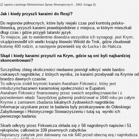
(Z raportu carskiego Ministerstwa Spraw Wewnętrznych , 1843, ksiąga
2)
Jak i kiedy przyszli karaimi do Rosji?
Do regionów północnych, które były niejaki czas pod kontrolą polsko-
litewską, przyszli karaimi prawdopodobnie z miejsca, w którym mieszkali
długi czas i gdzie przyjęli tatarski język.
To miejsce, jak to ewidentnie dowodza wszystkie ich synagogi, jest Krym;
skąd
przesiedlił ich wielki książę litewski Witold do Trok, gdzie z
budowali
kolonię 400 rodzin, a następnie
przenieśli si
ę do Łucka i do Halicza.
Skąd i kiedy karaimi przyszli na Krym, gdzie są oni byli najbardziej
skoncentrowani?
Szczęśliwy zbieg okoliczności niedawno pomógł odkryć wiele bardzo
ciekawych nagrobków, z których wynika, że karaimi przebywałi na Krymie od
brardzo dawnych czasów.
To odkrycie zrobił krymski karaim Awraham Firkowicz, który jest
młodszy
m
chazanem karaimskiej społeczności w Eupatorii.
Awraham Firkowicz finansowany przez swoich współwyznawców i z
pozwoleniem władz Taurydzkiej guberniji podróżował w 1840 roku po całym
Krymie z zamiarem zbadania
lokalnych żydowskich nagrobków.
Informacje uzyskane przez te badania były przekazywane
do Odeskiego
Zabytkowego i Historycznego Stowarzyszeniu
i
tutaj
są
wyniki ich
pierwszego badania:
Skarb odkryty przez Firkowicza składa się z 58 nagrobnych napisów i 51
rękopisów, całkowicie 109 pisemnych zabytków.
Najstarszy zabytek jest datowany na rok 640 przed obecną erą i najmłodsza