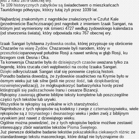
jest z roku 1679 obecnej ery.
Te 109 historycznych zabytków są
świadectwem o mieszkańcach
Tauridzkego półwyspu, którzy tutaj żyli przez 1039 lat.
Najbardziej znakomitym z nagrobków znalezionych w Czufut Kale
(przedmieście Bachczisaraje) jest nagrobek z imieniem Izaak Sangari, na
którym jest wymieniony rok śmierci 4727 według żydowskiego kalendarza
(od stworzenia świata), który odpowiada roku 767 obecnej ery.
Izaak Sangari
był
sławna
żydowska osoba
, której przypisuje się obrócenie
Chazarów
na wiarę Żydów
. Chazarowie byli narodem, który
w
przeszłości
opanowywał południe Rosji a nawet wnikną w głąb Rosji, ku
brzegom rzek Desna i Oka.
Ta konwersja Chazarów była
do dzisiejszych czasów
uważana tylko za
legendę, która rzucała cień wątpliwości na
osobę
Izaaka Sangari.
Dzięki
odkryciu
Izaak Sangari stał się ponownie częścią historii.
Ponadto badania dowodzą, że żydowskie osadnictwo na Krymie było w
ósmym wieku już tak silne (jeśli nie
przez ilość
, tak
dzięki
bardziej
rozwinięte
cywilizacji),
że
mógło
upokorzyć barbarzyńska
hordę
przed
któr
ą
trząśli s
ię padiszachowie
Iranu i cesarze Bizancji.
Rękopisy
zawierają
głównie biblijne teksty kompletne lub poszczególne
części tych tekstów lub urywki.
Wszystkie te rękopisy są unikalne w ich starożytności.
Najmłodsze z tych rękopisów są kodeksy i zwoje z
czternastego
wieku, wiele
rękopisów są z
trzynastego
i
dwunastego
wieku i jeden zwój z biblijnym
urywkiem jest nawet z dziewiątego wieku.
Ogólnie można powiedzieć, że z tych rękopisów będzie możliwe zestawić
interesujący zbiór wariantów tekstów
Pisma Świętego
.
Już pierwsze dokładne badanie tekstów
pokazał
o
kilka ciekawych różnic
ze
standardowego tekstu masoreckego, które dotąd nie
były
znajome
do