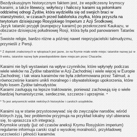
Bezdyskusyjnym historycznym faktem jest, że współczesny krymscy
karaimi, a także
litewscy, wołyńscy i halicscy karaimi są potomkami
oddzielnej odnogi Żydów, która wydzieliła się od swojich braci w
starożytności, w czasach przed babilońska zsyłka, która przyszła na
terytorium dzisiejszego Rosyjskiego Imperium z Azji Środkowej.
Język tatarski przyjęłi (europejscy karaimi) po przekroczenii Kaukazu, w
obszarze dzisiejszej południowej Rosji, która była pod panowaniem Tatarów.
*
Swoiste religie, bardzo różne a później nawet nieprzyjacielski talmudyzmu,
przynieśli z Persji.
* Z dopisiek znalezionych w rękopisach jest jasne, że na Krymie miało wiele miejsc tatarskie nazwę już w
9 wieku, tatarskie nazwę byłe prawdopodobnie dane miejscam przez Chazarów.
Karaimi nie byli wystawiani na wpływ czynników, które wpłynęły podczas
wiele wieków na Żydów rabanitów w Azji Zachodniej i wiele więcej w Europie
Zachodniej; i tak wiara karaimów nie był
a
zdeformowana przez Talmud, a
równocześnie karaimi unikli moralnego i obywatelskiego upokorzenia, które
było losem Żydów talmudystów.
Karaimi zasługują na lepsze traktowanie, ponieważ zachowują się o wiele
bardziej humanistycznie, serdecznie, szczerze i uprzejmie.
*
* To jest antysemicki widok niektórych historyków i carskich urzędników.
Karaimi są w stanie przystosowywać się do zwyczajów narodów, wśród
których żyją, bez problemów przyjmuja na przykład lokalny styl ubierania
się, to upraszcza ich integracji.
Krymskie urzędy (już od czasów aneksji Krymu Rosyjskim imperium)
regularnie informuja carski rząd o wysokiej moralnośći, przykładowej
uczciwości i pilnośći karaimów.