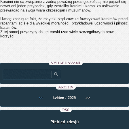
Karaimi nie są związanie z żadną poważną przestępczością, nie pojawił się
nawet ani jeden przypadek, gdy zostaliby karaimi ukarani za usiłowanie
przewracać na swoja wiara chrześcijan i muzułmanów.
Uwagę zasługuje fakt, że rosyjski rząd zawsze faworyzował karaimów
przed
rabanitami ściśle dla wysokiej moralności, przykładowej uczciwości i pilność
karaimów.
Z tej samej przyczyny
dal im carski rząd wiele szczegółowych praw i
korzyści.
VYHLEDÁVÁNÍ
ARCHIV
<<
květen / 2025
>>
RSS
Přehled zdrojů