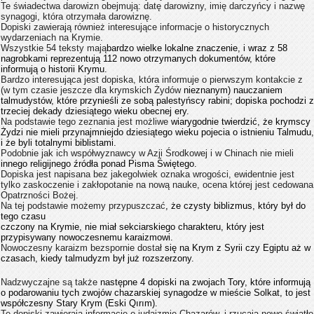
Te świadectwa darowizn obejmują: datę darowizny, imię darczyńcy i nazwę
synagogi, która otrzymała darowiznę.
Dopiski zawierają również interesujące informacje o historycznych
wydarzeniach na Krymie.
Wszystkie 54 teksty mają
bardzo wielke lokalne znaczenie, i wraz z 58
nagrobkami reprezentują 112 nowo otrzymanych dokumentów, które
informują o historii Krymu.
Bardzo interesująca jest dopiska, która informuje o pierwszym kontakcie z
(w tym czasie jeszcze dla krymskich Żydów
nieznanym) nauczaniem
talmudystów, które przynieśli ze sobą palestyńscy rabini; dopiska pochodzi z
trzeciej dekady dziesiątego wieku obecnej ery.
Na podstawie tego zeznania jest możliwe
wiarygodnie twierdzić, że krymscy
Żydzi nie mieli przynajmniej
do dziesiątego wieku pojecia o istnieniu Talmudu,
i że byli totalnymi biblistami.
Podobnie jak ich współwyznawcy w Azji Środkowej i w Chinach nie mieli
innego religijnego źródła ponad Pisma Świętego.
Dopiska jest napisana bez jakegolwiek oznaka wrogości, ewidentnie jest
tylko zaskoczenie i zakłopotanie na nową nauke, ocena której jest cedowana
Opatrzności Bożej.
Na tej podstawie możemy przypuszczać
, że czysty biblizmus, który był do
tego czasu
czczony na Krymie, nie miał sekciarskiego charakteru, który jest
przypisywany nowoczesnemu karaizmowi.
Nowoczesny karaizm bezspornie dostał
się na Krym z Syrii czy Egiptu aż w
czasach, kiedy talmudyzm był już rozszerzony.
Nadzwyczajne są także
następne 4 dopiski na zwojach Tory, które informują
o podarowaniu tych zwojów chazarskiej synagodze w mieście Solkat, to jest
współczesny Stary Krym (Eski Qırım).
Te dopiski zawierają informacje o judaizmie Chazarów, i rzucają nowe światło