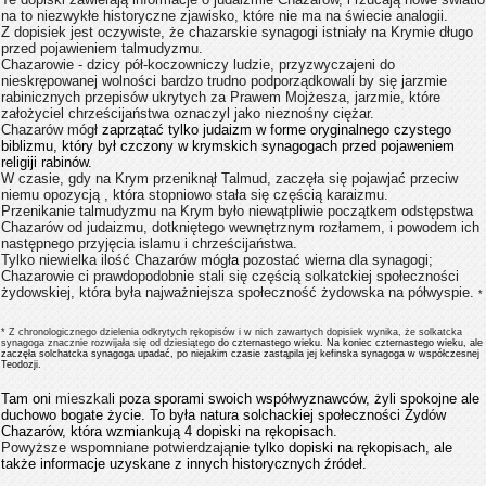
na to niezwykłe historyczne zjawisko, które nie ma na świecie analogii.
Z dopisiek jest oczywiste, że chazarskie synagogi istniały na Krymie długo
przed pojawieniem talmudyzmu.
Chazarowie - dzicy pół-koczowniczy ludzie, przyzwyczajeni do
nieskrępowanej wolności bardzo trudno podporządkowali by się jarzmie
rabinicznych przepisów ukrytych za Prawem Mojżesza, jarzmie, które
założyciel chrześcijaństwa oznaczyl jako nieznośny ciężar.
Chazarów mógł
zaprzątać tylko judaizm w forme oryginalnego czystego
biblizmu, który był czczony w krymskich synagogach przed pojaweniem
religiji rabinów.
W czasie, gdy na Krym przeniknął Talmud, zaczęła się pojawjać przeciw
niemu opozycją , która stopniowo stała się częścią karaizmu.
Przenikanie talmudyzmu na Krym było niewątpliwie początkem odstępstwa
Chazarów od judaizmu, dotkniętego wewnętrznym rozłamem, i powodem ich
następnego przyjęcia islamu i chrześcijaństwa.
Tylko niewielka ilość Chazarów mógł
a
pozostać wierna dla synagogi;
Chazarowie ci prawdopodobnie stali się częścią solkatckiej społeczności
żydowskiej, która była najważniejsza społeczność żydowska na półwyspie.
*
* Z chronologicznego dzielenia odkrytych rękopisów i w nich zawartych dopisiek wynika, że​​ solkatcka
synagoga znacznie rozwijała się od dziesiątego
do czternastego wieku. Na koniec czternastego wieku, ale
zaczęła solchatcka synagoga upadać, po niejakim czasie zastąpila jej kefinska synagoga w współczesnej
Teodozji.
Tam oni
mieszkal
i poza sporami swoich współwyznawców, żyli spokojne ale
duchowo bogate życie. To była natura solchackiej społeczności Żydów
Chazarów, która wzmiankują 4 dopiski na rękopisach.
Powyższe wspomniane potwierdzają
nie tylko dopiski na rękopisach, ale
także informacje uzyskane z innych historycznych źródeł.