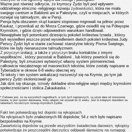
Ważne jest również odkrycie,
że
krymscy Żydzi byli pod wpływem
oddzielnego etniczno -religijnego rozwoju
żydowskoś
ci, która nie miała
swojego centrum w Babilonii ani w Palestyne, czyli w miejscach, w których
rozwijal się talmudyzm, ale w Persji.
Persja była obszarem
skąd
karaimi stopniowo migrowali na północ przez
Kaukaz, i przenikali aż do Morza Czarnego, gdzie osiedlili się na Półwyspie
Krymskim, i gdzie
dzięki
odpowiednim warunkam handlowali.
Niewątpliwie byli potomkami dziesięciu pokoleń królestwa Izraela , którzy
byli wysiedleni jeszcze przed wysiedleniem dwóch pokoleń królestwa Judy.
Perscy Żydzi byli w stanie zachować starożytne teksty Pisma Świętego,
które nie były nienaruszone talmudyzmem.
Z przyczyn
izolacji, a także z
przyczyn
braku kontaktów z innymi
współbraćmi , którzy pozostali w Babilonii , lub którzy powrócili się do
Palestyny, byli zmuszeni wytworzyć własny system piśmiennictwa
całkowicie niezależnego od masoreckich tekstów, które zostały napisane w
Tyberiadzie w okresie 6-8 wieku obecnej ery.
Te teksty i ten system wokalizacji rozszerzyl się na Krymie, po tym jak
perscy Żydzi skolonizowali go.
Jak dziś się okazuje,
istniały
dokładne etno-religijne więzi między krymskimi
społecznościami i stolica Zakaukaska .
*
* Ciekawe jest, że na wszystkich nagrobkach, w tym tych najstarszych,
są
użyte data od stworzenia
świata, to jest system datowania, który rabanici nie używali do 11 wieku. Jest to kolejnym dowódem na
rabanitach
niezależny
m rozwoju krymskich Żydów.
Fakt ten potwierdzają też dopiski na rękopisach.
Na rękopisach było
znalezionych 66 dopisków; 54 z nich było napisano
bezpośrednio na Krymie.
Zawartością dopisków są przede wszystkim świadectwa darowizn, rękopisy
potwierdzaja że poszczególni darczyńcy oddawali darowizny na synagogi.