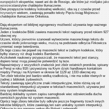
europejskich
ekspertów, nawet ani do de Rossigo, ale które już
mieli
jako
jako
wzorzec
starożytne chaldejske tłumaczenie.
Dwa przepyszne kodeksy kolosalnej wielkości, oba są z czasów przed
trzynastym
wiekem, zawierają ponadto teksty Pięciu ksiąg Mojżesza i
chaldejskie tłumaczenie Onkelosa.
Dają ekspertom od biblijnej egzogenezy możliwość używania tego ważnego
tlumaczenia.
Jeden z kodeksów Biblii zawiera masorecki tekst napisany przed rokiem 927
obecnej ery.
Uczeni, którzy
pierwotnie
szanowali wytworzenie masoreckiego tekstu do
czasów około
jedenast
ego wieku,
muszą
na podstawie odkrycia Firkowicza
zmieniać swoje twierdzenia.
Do tego czasu nie pojawil się masorecki tekst w żadnym kodeksie, który
byłby starszy
niż
drugi kodeks Bamberski.
Aczkolwiek naukowcy przypuszczali, że masorecki tekst jest starszy,
dopiero teraz
mogą
poważnie potwierdzić tą teze.
Najważniejszy z wszystkich znalezisk jest zbiór ostatnich proroków, spisany
w Persji w roku 918 i przywożony na Krym
dzięki
handlowym
kontaktom
między Persją i na Krymiem w okresie lat 1129 aż 1333 obecnej ery.
Ten zbiór tekstów jest bardzo wielką rzadkością, i nie ma sobie równych w
żadnej z bibliotek żydowskich.
Teksty zawierają specyficzne znaki interpunkcyjne, które różnią się od
standardowej interpunkcji używane w tekstach masoreckich; używana jest
inny system kropkowania.
Bardziej dokładny system zapisu samogłosek wiec odzwierciedla ducha
semickich języków niż system masorecki.
Oprócz tego zbioru tekstów
były
odkryte jeszcze fragmenty trzech innych
tekstów biblijnych, które zawierają ten sam unikalny system interpunkcji.
Odkrycie to ma ogromny wpływ dla filologii i paleografii.