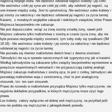
nagością twojego brata. Nie będziesz odsłaniał nagości kobiety i jej córki.
Nie weźmiesz córki jej syna ani córki jej córki, aby odsłonić jej nagość, są
one krewne między sobą. Jest to sprośnością. Nie weźmiesz sobie kobiety i
jej siostry za nałożnicę i nie będziesz odsłaniał jej nagości za życia tamtej
.
Karaimi, z moralnych względów zakazali i niektórych związków, które Prawo
Mojżesza bezpośrednio nie zakazuje.
Nie jest dopuszczalne wziąć za żonę siostrę zmarłej żony, nawet jeśli
Mojżesz zabrania tylko małżeństwa z siostrą w czasie życia żony, aby nie
była posiana niezgoda między siostrami, tym żeby stały się rywalkami (3M
18:18) -
Nie weźmiesz sobie kobiety i jej siostry za nałożnicę i nie będziesz
odsłaniał jej nagości za życia tamtej
.
Nie pozwala się również małżeństwo dwóch braci z dwoma siostrami.
Talmudyści nie są w sprawie narzeczonych tak rygorystyczny jak w karaimi.
Według talmudystów są zakazane tylko związky bezpośrednio wymienione w
powyższe wspominanych wersetach i nie przypuszczają żadnej analogii.
Mojżesz zakazuje małżeństwa z siostrą ojca, to jest z ciotką, talmudysci ale
pozwalają małżeństwo wuja z siostrzenicą, choć to jest analogiczny
stosunek, tzn. ten sam stosunek.
Prawo do rozwodu w małżeństwie przysądza Mojżesz tylko mężczyznie, nie
wyjaśnia dokładnie przypadków, w których mężczyzna może użyć tego
prawa.
Los kobiety zależy wyłącznie od dobrej woli mężczyzny, na przykład jeśli
ona nie podoba się mężczyznie z jakiegokolwiek powodu.