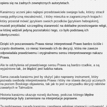
opiera się na żadnych zewnętrznych autorytetach.
Karaimscy uczeni jako najlepsi przedstawiciele swojego ludu, którzy stracił
swoją polityczną niezależność, i który mieszka w zagranicznych krajach i
który przestał mówić językiem swoich przodków (językiem hebrajskim
),
musieli przykładać szczególną staranność na dokładne przestrzeganie religii,
w której widzieli jedyną pozostałości tego, co było podstawą ich
identyczności.
Dzięki ich poszanowaniu Prawa nieraz interpretowali Prawo bardzo ściśle i
często dosłownie, co nieraz kierowalo ich do decyzji, która nie zawsze
odpowiadala prawdziwemu i oryginalnemu sensu interpretowanego nakazu
Prawa.
Ale te odchylenia od prawdziwego sensu Prawa są bardzo rzadkie, a są
wyjaśnione
tak, że błądzić jest ludzka natura.
Sama zasada karaizmu jest by służyć jako naprawny instrument, który
pozwala swobodę interpretowania Prawa i który nie stawia decyzji uczonych
na poziom Boskiego objawienia, tak jak to jest w przypadku decyzji rabinów
zawartych w Talmudzie.
Historia karaizmu ukazuje rozwój duchowy, podczas którego
błędne
interpretacje były zamieniane na interpretacje poprawne.
Ta podstawowa zasada karaizmu zapobiega religijnej stagnacji i sztywność, i