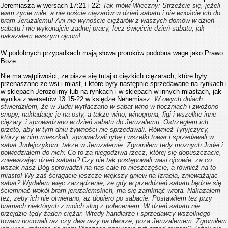
Jeremiasza w wersach 17:21 i 22:
Tak mówi Wieczny: Strzeżcie się, jeżeli
wam życie miłe, a nie noście ciężarów w dzień sabatu i nie wnoście ich do
bram Jeruzalemu! Ani nie wynoście ciężarów z waszych domów w dzień
sabatu i nie wykonujcie żadnej pracy, lecz święćcie dzień sabatu, jak
nakazałem waszym ojcom
!
W podobnych przypadkach mają słowa proroków podobna wage jako Prawo
Boże.
Nie ma wątpliwości, że pisze się tutaj o ciężkich ciężarach, które były
przenaszane ze wsi i miast, i które były następnie sprzedawane na rynkach i
w sklepach Jerozolimy lub na rynkach i w sklepach w innych miastach, jak
wynika z wersetów 13:15-22 w księdze Nehemiasz:
W owych dniach
stwierdziłem, że w Judei wytłaczano w sabat wino w tłoczniach i zwożono
snopy, nakładając je na osły, a także wino, winogrona, figi i wszelkie inne
ciężary, i sprowadzano w dzień sabatu do Jeruzalemu. Ostrzegłem ich
przeto, aby w tym dniu żywności nie sprzedawali. Również Tyryjczycy,
którzy w nim mieszkali, sprowadzali rybę i wszelki towar i sprzedawali w
sabat Judejczykom, także w Jeruzalemie. Zgromiłem tedy możnych Judei i
powiedziałem do nich: Co to za niegodziwa rzecz, której się dopuszczacie,
znieważając dzień sabatu? Czy nie tak postępowali wasi ojcowie, za co
wszak nasz Bóg sprowadził na nas całe to nieszczęście, a również na to
miasto! Wy zaś ściągacie jeszcze większy gniew na Izraela, znieważając
sabat? Wydałem więc zarządzenie, że gdy w przeddzień sabatu będzie się
ściemniać wokół bram jeruzalemskich, ma się zamknąć wrota. Nakazałem
też, żeby ich nie otwierano, aż dopiero po sabacie. Postawiłem też przy
bramach niektórych z moich sług z poleceniem: W dzień sabatu nie
przejdzie tędy żaden ciężar. Wtedy handlarze i sprzedawcy wszelkiego
towaru nocowali raz czy dwa razy na dworze, poza Jeruzalemem. Zgromiłem