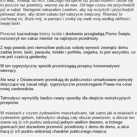
ich więc, mówiąc do nich: Dlaczego nocujecie tuż przed murem? Jeżeli się
to jeszcze raz powtórzy, wezmę się do was. Od tego czasu nie przychodzili
już w sabat. Następnie nakazałem Lewitom, aby się oczyścili i przychodzili
pilnować bram, aby dzień sabatu był należycie święcony. Również to
zachowaj mi, Boże mój, w pamięci i zmiłuj się nade mną według obfitości
twojej łaski
.
Przecież
kaznodzieje
którzy ściśle
i dosłownie przegladają Pismo Święte,
rozszerzyli ten zakaz również na najlżejsze przedmioty.
Z tego powodu
jest niemożliwe podczas sobotę wynosić zewnątrz domu
żadnej broni, laski, parasola, torebki i portfela, zegarka, to jest wszystko, co
nie jest częścią garderoby.
W ten rygorystyczny sposób przestrzega
ją przepisy konserwatywni
wierzący.
Ale wraz z Oświeceniem przenikają do publiczności umiarkowane pomysły
dotyczące się zasad religii, rygorystyczne przestrzeganie Prawa ma coraz
mniej zwolenników.
Talmudysci wymyślily bardzo cwany sposóby dla obejście restrykcyjnych
przepisów.
W miastach z czysto żydowskimi mieszkańcami, tak samo jak w miastach z
żydowskim gettem, talmudyści okalają cały obszar powrózem, a obszar ten
stanie się (z ich punktu widzenia
) jednym wielkim dworem, w którego
granicach jest dozwolone przenosić przedmioty z domu do domu, a ulice
tracą (z ich punktu widzenia) charakter publicznego miejsca.