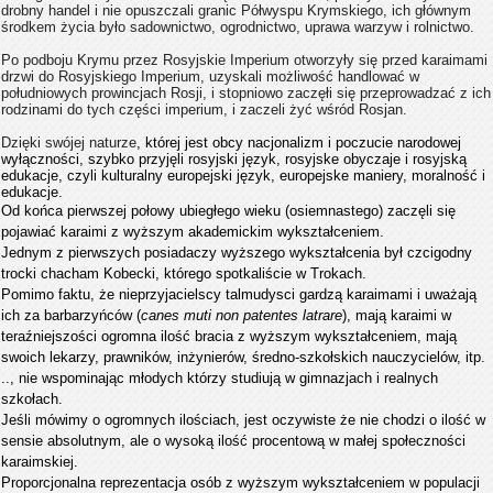
drobny handel i nie opuszczali granic Półwyspu Krymskiego, ich głównym
środkem życia było sadownictwo, ogrodnictwo, uprawa warzyw i rolnictwo.
Po podboju Krymu przez Rosyjskie Imperium otworzyły się przed karaimami
drzwi do Rosyjskiego Imperium, uzyskali możliwość handlować w
południowych prowincjach Rosji, i stopniowo zaczęłi się przeprowadzać z ich
rodzinami do tych części imperium, i zaczeli żyć wśród Rosjan.
Dzięki swójej naturze
, której jest obcy nacjonalizm i poczucie narodowej
wyłączności, szybko przyjęli rosyjski język, rosyjske obyczaje i rosyjską
edukacje, czyli kulturalny europejski język, europejske maniery, moralność i
edukacje.
Od końca pierwszej połowy ubiegłego wieku (osiemnastego) zaczęli się
pojawiać karaimi z wyższym akademickim wykształceniem.
Jednym z pierwszych posiadaczy wyższego wykształcenia był czcigodny
trocki chacham Kobecki, którego spotkaliście w Trokach.
Pomimo faktu, że nieprzyjacielscy talmudysci gardzą karaimami i uważają
ich za barbarzyńców (
canes muti non patentes latrare
), mają karaimi w
teraźniejszości ogromna ilość bracia z wyższym wykształceniem, mają
swoich lekarzy, prawników, inżynierów, średno-szkołskich nauczycielów, itp.
.., nie wspominając młodych którzy studiują w gimnazjach i realnych
szkołach.
Jeśli mówimy o ogromnych ilościach, jest oczywiste że nie chodzi o ilość w
sensie absolutnym, ale o wysoką ilość procentową w małej społeczności
karaimskiej.
Proporcjonalna reprezentacja osób z wyższym wykształceniem w populacji