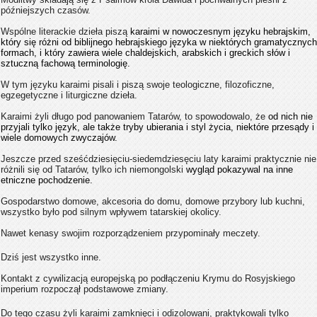
późniejszych czasów.
Wspólne literackie dzieła piszą
karaimi w nowoczesnym języku hebrajskim,
który się różni od biblijnego hebrajskiego języka w niektórych gramatycznych
formach, i który zawiera wiele chaldejskich, arabskich i greckich słów i
sztuczną fachową terminologię.
W tym języku karaimi pisali i piszą swoje teologiczne, filozoficzne,
egzegetyczne i liturgiczne dzieła.
Karaimi żyli długo pod panowaniem Tatarów, to spowodowalo, że
od nich nie
przyjali tylko język, ale także tryby ubierania i styl życia, niektóre przesądy i
wiele domowych zwyczajów.
Jeszcze przed sześćdziesięciu-siedemdziesęciu laty karaimi praktycznie nie
różnili się od Tatarów, tylko ich niemongolski
wygląd pokazywal na inne
etniczne pochodzenie.
Gospodarstwo domowe, akcesoria do domu, domowe przybory lub kuchni,
wszystko było pod silnym wpływem tatarskiej okolicy.
Nawet kenasy swojim rozporządzeniem przypominały meczety.
Dziś jest wszystko inne.
Kontakt z cywilizacją europejską po podłączeniu Krymu do Rosyjskiego
imperium rozpoczął podstawowe zmiany.
Do tego czasu żyli karaimi zamknięci i odizolowani, praktykowali tylko