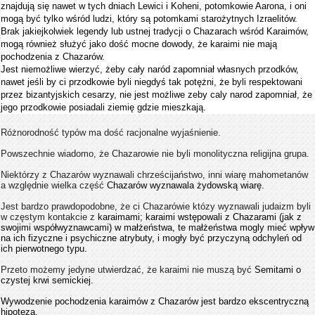
znajdują się nawet w tych dniach Lewici i Koheni, potomkowie Aarona, i oni
mogą być tylko wśród ludzi, który są potomkami starożytnych Izraelitów.
Brak jakiejkolwiek legendy lub ustnej tradycji o Chazarach wśród Karaimów,
mogą również służyć jako dość mocne dowody, że karaimi nie mają
pochodzenia z Chazarów.
Jest niemożliwe wierzyć, żeby cały naród zapomniał własnych przodków,
nawet jeśli by ci przodkowie byli niegdyś tak potężni, że byli respektowani
przez bizantyjskich cesarzy, nie jest możliwe zeby caly narod zapomniał, że
jego przodkowie posiadali ziemię gdzie mieszkają.
Różnorodność typów ma dość racjonalne wyjaśnienie.
Powszechnie wiadomo, że Chazarowie nie byli monolityczna religijna grupa.
Niektórzy z Chazarów wyznawali chrześcijaństwo, inni wiarę mahometanów
a względnie wielka część
Chazarów wyznawala żydowską wiarę.
Jest bardzo prawdopodobne, że ci Chazarówie któzy wyznawali judaizm byli
w częstym kontakcie z
karaimami; karaimi wstępowali z Chazarami (jak z
swojimi współwyznawcami) w małżeństwa, te małżeństwa mogly mieć wpływ
na ich fizyczne i psychiczne atrybuty, i mogły być przyczyną odchyleń od
ich pierwotnego typu.
Przeto możemy jedyne utwierdzać, że karaimi nie muszą być
Semitami o
czystej krwi semickiej.
Wywodzenie pochodzenia karaimów z Chazarów jest bardzo ekscentryczną
hipotezą.