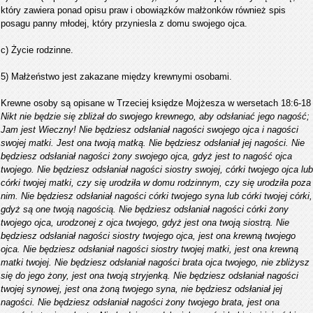
który
zawiera
ponad
opisu
praw i
obowiązków małżonków
również
spis
posagu
panny młodej, który
przyniesla z
domu
swojego ojca
.
c
) Ż
ycie rodzinne
.
5
)
Małżeństwo
jest
zakazane między
krewnymi
osobami.
Krewne
osoby są opisane
w
Trzeciej księdze
Mojżesza
w wersetach
18
:
6-18
Nikt nie będzie się zbliżał do swojego krewnego, aby odsłaniać jego nagość;
Jam jest Wieczny! Nie będziesz odsłaniał nagości swojego ojca i nagości
swojej matki. Jest ona twoją matką. Nie będziesz odsłaniał jej nagości. Nie
będziesz odsłaniał nagości żony swojego ojca, gdyż jest to nagość ojca
twojego. Nie będziesz odsłaniał nagości siostry swojej, córki twojego ojca lub
córki twojej matki, czy się urodziła w domu rodzinnym, czy się urodziła poza
nim. Nie będziesz odsłaniał nagości córki twojego syna lub córki twojej córki,
gdyż są one twoją nagością. Nie będziesz odsłaniał nagości córki żony
twojego ojca, urodzonej z ojca twojego, gdyż jest ona twoją siostrą. Nie
będziesz odsłaniał nagości siostry twojego ojca, jest ona krewną twojego
ojca. Nie będziesz odsłaniał nagości siostry twojej matki, jest ona krewną
matki twojej. Nie będziesz odsłaniał nagości brata ojca twojego, nie zbliżysz
się do jego żony, jest ona twoją stryjenką. Nie będziesz odsłaniał nagości
twojej synowej, jest ona żoną twojego syna, nie będziesz odsłaniał jej
nagości. Nie będziesz odsłaniał nagości żony twojego brata, jest ona