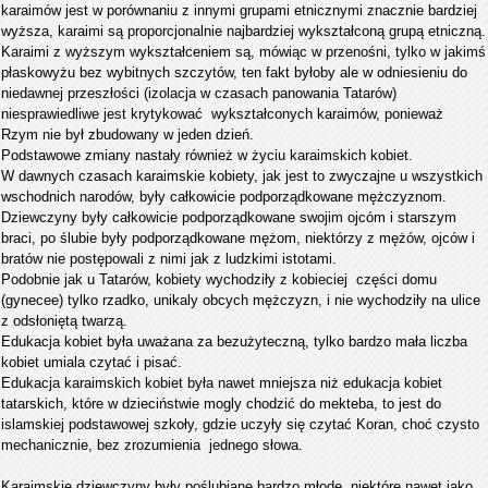
karaimów jest w porównaniu z innymi grupami etnicznymi znacznie bardziej
wyższa, karaimi są proporcjonalnie najbardziej wykształconą grupą etniczną.
Karaimi z wyższym wykształceniem są, mówiąc w przenośni, tylko w jakimś
płaskowyżu bez wybitnych szczytów, ten fakt byłoby ale w odniesieniu do
niedawnej przeszłości (izolacja w czasach panowania Tatarów)
niesprawiedliwe jest krytykować wykształconych karaimów, ponieważ
Rzym nie był zbudowany w jeden dzień.
Podstawowe zmiany nastały również w życiu karaimskich kobiet.
W dawnych czasach karaimskie kobiety, jak jest to zwyczajne u wszystkich
wschodnich narodów, były całkowicie podporządkowane mężczyznom.
Dziewczyny były całkowicie podporządkowane swojim ojcóm i starszym
braci, po ślubie były podporządkowane mężom, niektórzy z mężów, ojców i
bratów nie postępowali z nimi jak z ludzkimi istotami.
Podobnie jak u Tatarów, kobiety wychodziły z kobieciej części domu
(gynecee) tylko rzadko, unikaly obcych mężczyzn, i nie wychodziły na ulice
z odsłoniętą twarzą.
Edukacja kobiet była uważana za bezużyteczną, tylko bardzo mała liczba
kobiet umiala czytać i pisać.
Edukacja karaimskich kobiet była nawet mniejsza niż edukacja kobiet
tatarskich, które w dzieciństwie mogly chodzić do mekteba, to jest do
islamskiej podstawowej szkoły, gdzie uczyły się czytać Koran, choć czysto
mechanicznie, bez zrozumienia jednego słowa.
Karaimskie dziewczyny były poślubiane bardzo młode, niektóre nawet jako