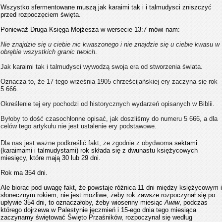
Wszystko sfermentowane muszą jak karaimi tak i i talmudysci zniszczyć
przed rozpoczęciem święta.
Ponieważ Druga Księga Mojżesza w wersecie 13:7 mówi nam:
Nie znajdzie się u ciebie nic kwaszonego i nie znajdzie się u ciebie kwasu w
obrębie wszystkich granic twoich
.
Jak karaimi tak i talmudysci wywodzą swoja era od stworzenia świata.
Oznacza to, że 17-tego września 1905 chrześcijańskiej ery zaczyna się rok
5 666.
Określenie tej ery pochodzi od historycznych wydarzeń opisanych w Biblii.
Byłoby to dość czasochłonne opisać, jak doszliśmy do numeru 5 666, a dla
celów tego artykułu nie jest ustalenie ery
podstawowe
.
Dla nas jest ważne podkreślić fakt, że zgodnie z obydwoma
sektami
(karaimami i talmudystami) rok składa się z dwunastu księżycowych
miesięcy, które mają 30 lub 29 dni.
Rok ma 354 dni.
Ale biorąc pod uwagę fakt, że powstaje różnica 11 dni między księżycowym i
słonecznym rokiem, nie jest możliwe, żeby rok zawsze rozpoczynał się po
upływie 354 dni, to oznaczałoby, żeby wiosenny miesiąc
Awiw
, podczas
którego dojrzewa w Palestynie jęczmień i 15-ego dnia tego miesiąca
zaczynamy świętować Święto Przaśników, rozpoczynał się według