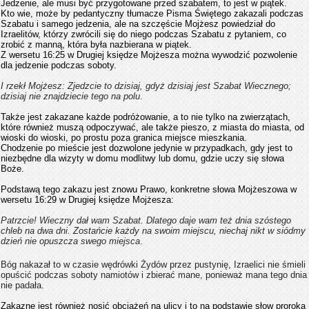
Jedzenie, ale musi być przygotowane przed szabatem, to jest w piątek.
Kto wie, może by pedantyczny tłumacze Pisma Świętego zakazali podczas
Szabatu i samego jedzenia, ale na szczęście Mojżesz powiedział do
Izraelitów, którzy zwrócili się do niego podczas Szabatu z pytaniem, co
zrobić z manną, która była nazbierana w piątek.
Z wersetu 16:25 w Drugiej księdze Mojżesza można wywodzić pozwolenie
dla jedzenie podczas soboty.
I rzekł Mojżesz: Zjedzcie to dzisiaj, gdyż dzisiaj jest Szabat Wiecznego;
dzisiaj nie znajdziecie tego na polu
.
Także jest zakazane każde podróżowanie, a to nie tylko na zwierzątach,
które również muszą odpoczywać, ale także pieszo, z miasta do miasta, od
wioski do wioski, po prostu poza granica miejsce mieszkania.
Chodzenie po mieście jest dozwolone jedynie w przypadkach, gdy jest to
niezbędne dla wizyty w domu modlitwy lub domu, gdzie uczy się słowa
Boże.
Podstawą tego zakazu jest znowu Prawo, konkretne słowa Mojżeszowa w
wersetu 16:29 w Drugiej księdze Mojżesza:
Patrzcie! Wieczny dał wam Szabat. Dlatego daje wam też dnia szóstego
chleb na dwa dni. Zostańcie każdy na swoim miejscu, niechaj nikt w siódmy
dzień nie opuszcza swego miejsca
.
Bóg nakazał to w czasie wędrówki Żydów przez pustynię, Izraelici nie śmieli
opuścić podczas soboty namiotów i zbierać mane, ponieważ mana tego dnia
nie padała.
Zakazne jest również nosić obciążeń na ulicy i to na podstawie słow proroka