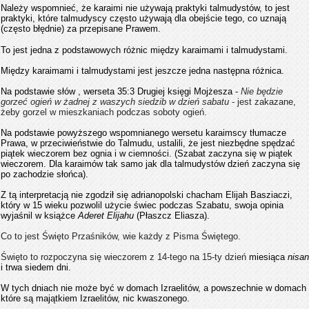
Należy wspomnieć, że karaimi nie używają praktyki talmudystów, to jest
praktyki, które talmudyscy często używają dla obejście tego, co uznają
(często błędnie) za przepisane Prawem.
To jest jedna z podstawowych różnic między karaimami i talmudystami.
Między karaimami i talmudystami jest jeszcze jedna następna różnica.
Na podstawie słów , werseta 35:3 Drugiej księgi Mojżesza -
Nie będzie
gorzeć ogień w żadnej z waszych siedzib w dzień sabatu
- jest
zakazane,
żeby
gorzel w mieszkaniach
podczas soboty
ogień
.
Na podstawie powyższego wspomnianego wersetu karaimscy tłumacze
Prawa, w przeciwieństwie do Talmudu, ustalili, że jest niezbędne spędzać
piątek wieczorem bez ognia i w ciemności. (Szabat zaczyna się w piątek
wieczorem. Dla karaimów tak samo jak dla talmudystów dzień zaczyna się
po zachodzie słońca).
Z tą interpretacją nie zgodził się adrianopolski chacham Elijah Basziaczi,
który w 15 wieku pozwolil użycie świec podczas Szabatu, swoja opinia
wyjaśnil w książce
Aderet Elijahu
(Płaszcz Eliasza).
Co to jest Święto Przaśników, wie każdy z Pisma Świętego.
Święto to rozpoczyna się wieczorem z 14-tego na 15-ty dzień
miesiąca
nisan
i trwa siedem dni.
W tych dniach nie może być w domach Izraelitów, a powszechnie w domach
które są majątkiem Izraelitów, nic kwaszonego.