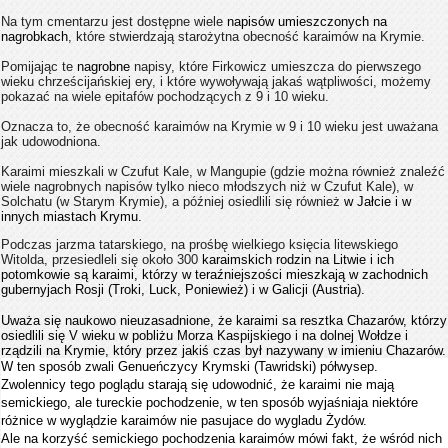
Na tym cmentarzu jest dostępne wiele
napisów umieszczonych na
nagrobkach
, które stwierdzają starożytna obecność karaimów na Krymie.
Pomijając te
nagrobne
napisy, które Firkowicz umieszcza do pierwszego
wieku chrześcijańskiej ery, i które wywoływają jakaś wątpliwości, możemy
pokazać na wiele epitafów pochodzących z 9 i 10 wieku.
Oznacza to, że obecność karaimów na Krymie w 9 i 10 wieku jest uważana
jak udowodniona.
Karaimi mieszkali w Czufut Kale, w Mangupie (gdzie można również znaleźć
wiele nagrobnych napisów tylko nieco młodszych niż w Czufut Kale), w
Solchatu (w Starym Krymie), a później osiedlili się również
w Jałcie i w
innych miastach Krymu.
Podczas jarzma tatarskiego, na prośbę wielkiego księcia litewskiego
Witolda, przesiedleli się około 300
karaimskich rodzin na Litwie i ich
potomkowie są karaimi, którzy w teraźniejszości mieszkają w zachodnich
gubernyjach Rosji (Troki, Luck, Poniewież) i w Galicji (Austria).
Uważa się naukowo nieuzasadnione, że karaimi sa resztka Chazarów, którzy
osiedlili się V wieku w pobliżu Morza Kaspijskiego i na dolnej Wołdze i
rządzili na Krymie, który przez jakiś czas był nazywany w imieniu Chazarów.
W ten sposób zwali Genueńczycy Krymski (Tawridski) półwysep.
Zwolennicy tego poglądu starają się udowodnić, że karaimi nie mają
semickiego, ale tureckie pochodzenie, w ten sposób wyjaśniaja niektóre
różnice w wyglądzie karaimów nie pasujace do wygladu Żydów.
Ale na korzyść semickiego pochodzenia karaimów mówi fakt, że wśród nich