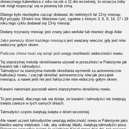
słonecznego kalendarza z roku na rok o 11 dni wcześniej, to oznacza żeby
rok mógł rozpocząć się w jesienią lub zimą.
Dlatego było niezbędne zacząć dodawać do niektórych lat 13-ty miesiąc.
Był przyjęty 19-letni tzw. Metonów cykl, zgodnie z którym 3, 6, 8, 14, 17 i 19
roku tego cyklu dodawał się 13-ty miesiąc.
Dodany trzynasty miesiąc jest znany jako
weAdar
lub również drugi
Adar
.
Jako pierwszy dzień każdego miesiąca
jest uważany wieczor, gdy jest nów
widoczny gołym okiem.
Podczas chmur musi się wziąć pod uwagę
możliwość widoczności nowiu.
Tej starożytnej metody określowania używali w przeszłości w Palestynie jak
karaimi tak i talmudysci.
Talmudysci ta starożytna metode określania wymienili za astronomiczne
kalkulacji nowiu, i zacząłi określać astronomiczny nów jak początek
miesiąca, a nawet jeśli nie jest faktycznie nów widoczny gołym okiem.
Karaimi natomiast pozostałi wierni starożytnemu określeniu nowiu.
To jest powód, dlaczego tak się dzieje, że karaimi i talmudyści ​​nie świętują
święta zawsze w tych samych dniach.
Talmudyści ​​często świętują święta o dzień wcześniej.
Ale nawet uczeni talmudystów uważają widoczność nowiu w Palestynie jako
bardzo ważny indykator, i tak, aby uniknąć błędu, świętują talmudyści poza