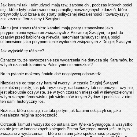
Jak karaimi tak i talmudysci mają
tzw. żałobne dni, podczas których pości
się i które były ustanowione na pamiątkę nieszczęsnych zdarzeń, które
przywiodły Lud Izraela do straty politycznej niezależności i towarzyszyły
zniszczenie Jerozolimy i Świątyni.
Ale tu jest znowu różnica: karaimi mają posty ustanowione jako
przypomnienie wydarzeń związanych z Pierwszej Świątyni, to jest do
czasów przed babilońską niewolą, natomiast talmudysci mają pości
ustanowione jako przypomnienie wydarzeń związanych z Drugiej Świątyni.
Jak wyjaśnić tę różnicę?
Oznacza to, że nowoczesniejsze wydarzenia nie dotycza się Karaimów, bo
w tych czasach karaimi w Palestynie nie mieszkałi?
Na to pytanie możemy śmiało dać negatywną odpowiedź.
Niezależnie od tego czy karaimi tworzyli w czasie Drugiej Świątyni
niezależnej sekty, tak jak faryzeuszy, saduceuszy lub esseńczyci, czy nie,
jest absolutnie oczywiste, że w tych czasach mieszkali w niewydzielonym i
w tym samym środowisku, jak większość innych Żydów, i podzielali z nimi
ten sami historyczny los.
Różnica, która opisuję, nastala po tym jak karaimi odłączyli się jako
niezależna religijna społeczność.
Odrzucili Talmud i wszystko co ustalila tzw. Wielka Synagoga, a wszystko,
co nie jest w kanonicznych księgach Pisma Świętego, nawet jeśli to było
związane z wydarzeniami, które oni sami jako społeczność przeżyli i