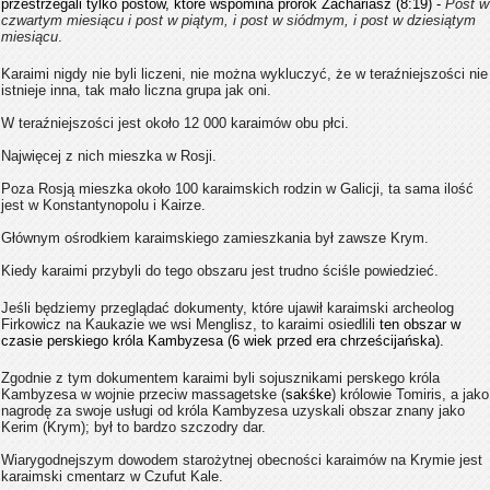
przestrzegali tylko postów, które wspomina prorok Zachariasz (8:19) -
Post w
czwartym miesiącu i post w piątym, i post w siódmym, i post w dziesiątym
miesiącu
.
Karaimi nigdy nie byli liczeni, nie można wykluczyć, że w teraźniejszości nie
istnieje inna, tak mało liczna grupa jak oni.
W teraźniejszości jest około 12 000 karaimów obu płci.
Najwięcej z nich mieszka w Rosji.
Poza Rosją mieszka około 100 karaimskich rodzin w Galicji, ta sama ilość
jest w Konstantynopolu i Kairze.
Głównym ośrodkiem karaimskiego zamieszkania był zawsze Krym.
Kiedy karaimi przybyli do tego obszaru jest trudno ściśle powiedzieć.
Jeśli będziemy przeglądać dokumenty, które ujawił karaimski archeolog
Firkowicz na Kaukazie we wsi Menglisz, to karaimi osiedlili
ten obszar w
czasie perskiego króla Kambyzesa (6 wiek przed era chrześcijańska).
Zgodnie z tym dokumentem karaimi byli sojusznikami perskego króla
Kambyzesa w wojnie przeciw massagetske (
sakśke
) królowie Tomiris, a jako
nagrodę za swoje usługi od króla Kambyzesa uzyskali obszar znany jako
Kerim (Krym); był to bardzo szczodry dar.
Wiarygodnejszym dowodem starożytnej obecności karaimów na Krymie jest
karaimski cmentarz w Czufut Kale.