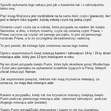
Sposób wykonania tego nakazu jest jak u karaimów tak i u talmudystów
lekko inny.
Pięć ksiąg Mojżesza
jest rozdzielone na ta
sama
ilość części
(
parasze
), ileż
jest w danym roku tygodni, każdą sobotę czyta się jedną część.
Ostatnia część czyta się w sobotę, która przypada na siedem dni święta
Namiotów, w dniu, o którym mowimy, czyta się ostatnią część Prawa, i
Prawo zaczyna się czytać od samego początku, to jest od pierwszego
rozdziału Prawa, a to ze szczególna obrzędowością i radością.
To jest powód, dla którego była zmieniona nazwa tego świeta.
Oprócz wspomnianych świąt świętują
karaimi i talmudysci ​​14-ty i 15-ty dzień
miesiąca
adar
, który jest 12-tym miesiącem w roku.
Na ten dzień przypada święto Purim, które było określene przez Mordechaja
i Ester jako pamiątka na wybawienie Izraelitów żyjących w Persji
, których
chciał zniszczyć Haman.
Jak wspomniano powyżej, niektore roki mają trzynaście
miesięcy, co
oznacza, że mają dwa miesiące
adar
.
Karaimi w przypadku, kiedy rok ma trzynaście miesięcy świętują święto
Purim podczas pierwszego miesiąca
adar
, natomiast talmudysci ​​ podczas
drugiego miesiąca
adar
(
weadar
).
Święto Purim
przyjęli
Żydzi
dobrowolnie i święto to nie ma charakteru