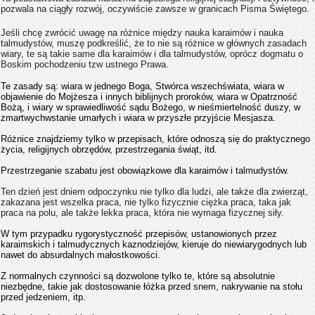
pozwala na ciągły rozwój, oczywiście zawsze w granicach Pisma Świętego.
Jeśli chcę zwrócić uwagę na różnice między nauka karaimów i nauka
talmudystów, muszę podkreślić, że to nie są różnice w głównych zasadach
wiary, te są takie same dla karaimów i dla talmudystów, oprócz dogmatu o
Boskim pochodzeniu tzw ustnego Prawa.
Te zasady są: wiara w jednego Boga, Stwórca wszechświata, wiara w
objawienie do Mojżesza i innych biblijnych proroków, wiara w Opatrzność
Bożą, i wiary w sprawiedliwość sądu Bożego, w nieśmiertelność duszy, w
zmartwychwstanie umarłych i wiara w przyszłe przyjście Mesjasza.
Różnice znajdziemy tylko w przepisach, które odnoszą się do praktycznego
życia, religijnych obrzędów, przestrzegania świąt, itd.
Przestrzeganie szabatu jest obowiązkowe dla karaimów i talmudystów.
Ten dzień jest dniem odpoczynku nie tylko dla ludzi, ale także dla zwierząt,
zakazana jest wszelka praca, nie tylko fizycznie ciężka praca, taka jak
praca na polu, ale także lekka praca, która nie wymaga fizycznej siły.
W tym przypadku rygorystyczność przepisów, ustanowionych przez
karaimskich i talmudycznych kaznodziejów, kieruje do niewiarygodnych lub
nawet do absurdalnych małostkowości.
Z normalnych czynności są dozwolone tylko te, które są absolutnie
niezbędne, takie jak dostosowanie łóżka przed snem, nakrywanie na stołu
przed jedzeniem, itp.