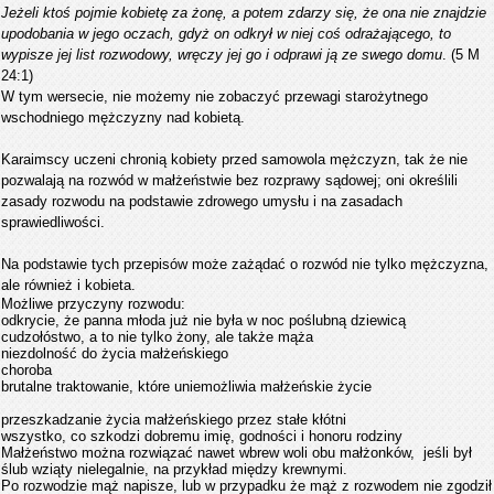
Jeżeli ktoś pojmie kobietę za żonę, a potem zdarzy się, że ona nie znajdzie
upodobania w jego oczach, gdyż on odkrył w niej coś odrażającego, to
wypisze jej list rozwodowy, wręczy jej go i odprawi ją ze swego domu
. (5 M
24:1)
W tym wersecie, nie możemy nie zobaczyć przewagi starożytnego
wschodniego mężczyzny nad kobietą.
Karaimscy uczeni chronią kobiety przed samowola mężczyzn, tak że nie
pozwalają na rozwód w małżeństwie bez rozprawy sądowej; oni określili
zasady rozwodu na podstawie zdrowego umysłu i na zasadach
sprawiedliwości.
Na podstawie tych przepisów może zażądać o rozwód nie tylko mężczyzna,
ale również i kobieta.
Możliwe przyczyny rozwodu:
odkrycie, że panna młoda już nie była w noc poślubną dziewicą
cudzołóstwo, a to nie tylko żony, ale także mąża
niezdolność do życia małżeńskiego
choroba
brutalne traktowanie, które uniemożliwia małżeńskie życie
przeszkadzanie życia małżeńskiego przez stałe kłótni
wszystko, co szkodzi dobremu imię, godności i honoru rodziny
Małżeństwo można rozwiązać nawet wbrew woli obu małżonków, jeśli był
ślub wziąty nielegalnie, na przykład między krewnymi.
Po rozwodzie mąż napisze, lub w przypadku że mąż z rozwodem nie zgodził