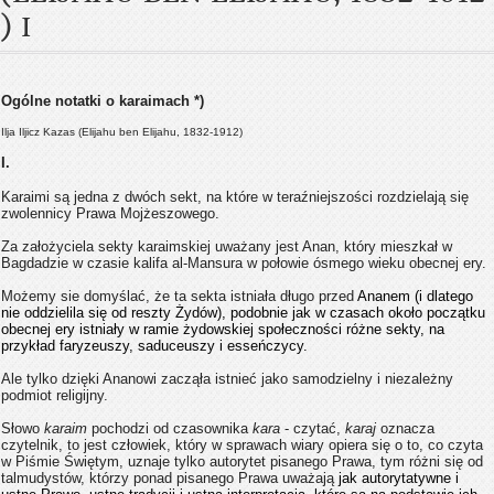
) I
Ogólne notatki o karaimach *)
Ilja Iljicz Kazas (Elijahu ben Elijahu, 1832-1912)
I.
Karaimi są jedna z dwóch sekt, na które w teraźniejszości rozdzielają się
zwolennicy Prawa Mojżeszowego.
Za założyciela sekty karaimskiej uważany jest Anan, który mieszkał w
Bagdadzie w czasie kalifa al-Mansura w połowie ósmego wieku obecnej ery.
Możemy sie domyślać, że ta sekta istniała długo przed
Ananem (i dlatego
nie oddzielila się od reszty Żydów), podobnie jak w czasach około początku
obecnej ery istniały w ramie żydowskiej społeczności różne sekty, na
przykład faryzeuszy, saduceuszy i esseńczycy.
Ale tylko dzięki Ananowi zacząła istnieć jako samodzielny i niezależny
podmiot religijny.
Słowo
karaim
pochodzi od czasownika
kara
- czytać,
karaj
oznacza
czytelnik, to jest człowiek, który w sprawach wiary opiera się o to, co czyta
w Piśmie Świętym, uznaje tylko autorytet pisanego Prawa, tym różni się od
talmudystów, którzy ponad pisanego Prawa uważają
jak autorytatywne i