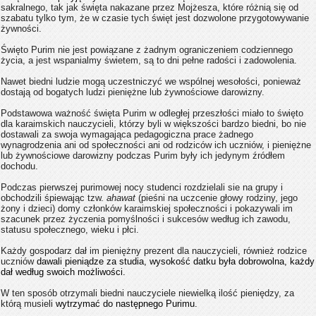
sakralnego, tak jak święta nakazane przez Mojżesza, które różnią się od
szabatu tylko tym, że w czasie tych święt jest dozwolone przygotowywanie
żywności.
Święto Purim nie jest powiązane z żadnym ograniczeniem codziennego
życia, a jest wspanialmy świetem, są to dni pełne radości i zadowolenia.
Nawet biedni ludzie mogą uczestniczyć we wspólnej wesołości, ponieważ
dostają od bogatych ludzi pieniężne lub żywnościowe darowizny.
Podstawowa ważność święta Purim w odległej przeszłości miało to święto
dla karaimskich nauczycieli, którzy byli w większości bardzo biedni, bo nie
dostawali za swoja wymagająca pedagogiczna prace żadnego
wynagrodzenia ani od społeczności ani od rodziców ich uczniów, i pieniężne
lub żywnościowe darowizny podczas Purim były ich jedynym źródłem
dochodu.
Podczas pierwszej purimowej nocy studenci rozdzielali sie na grupy i
obchodzili śpiewając tzw.
ahawat
(pieśni na uczcenie głowy rodziny, jego
żony i dzieci) domy członków karaimskiej społeczności i pokazywali im
szacunek przez życzenia pomyślności i sukcesów według ich zawodu,
statusu społecznego, wieku i płci.
Każdy gospodarz dał im pieniężny prezent dla nauczycieli, również rodzice
uczniów
dawali pieniądze za studia, wysokość datku była dobrowolna, każdy
dał według swoich możliwości.
W ten sposób otrzymali biedni nauczyciele niewielką ilość pieniędzy, za
którą musieli
wytrzymać do następnego Purimu.