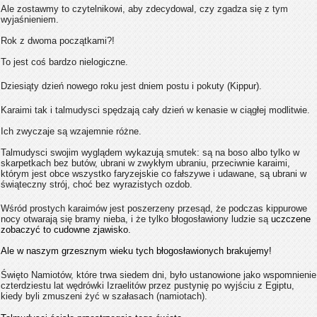
Ale zostawmy to czytelnikowi, aby zdecydowal, czy zgadza si
ę z tym
wyjaśnieniem.
Rok z dwoma początkami?!
To jest coś bardzo nielogiczne.
Dziesiąty dzień nowego roku jest dniem postu i pokuty (Kippur).
Karaimi tak i talmudysci spędzają cały dzień w kenasie w ciągłej modlitwie.
Ich zwyczaje są wzajemnie różne.
Talmudysci ​​swojim wyglądem wykazują smutek: są na boso albo tylko w
skarpetkach bez butów, ubrani w zwykłym ubraniu, przeciwnie karaimi,
którym jest obce wszystko faryzejskie co fałszywe i udawane, są ubrani w
świąteczny strój, choć bez wyrazistych ozdob.
Wśród prostych karaimów jest poszerzeny przesąd, że podczas kippurowe
nocy otwarają się bramy nieba, i że tylko błogosławiony ludzie są
uczczene
zobaczyć to cudowne zjawisko.
Ale w naszym grzesznym wieku tych błogosławionych brakujemy!
Święto Namiotów, które trwa siedem dni, było ustanowione jako wspomnienie
czterdziestu lat wędrówki Izraelitów przez pustynię po wyjściu z Egiptu,
kiedy byli zmuszeni żyć w szałasach (namiotach).