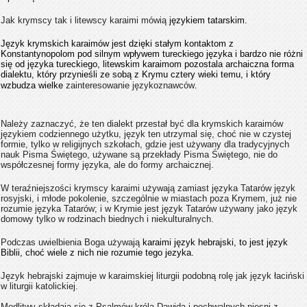
Jak krymscy tak i litewscy karaimi mówią
językiem tatarskim.
Język krymskich karaimów jest dzięki stałym kontaktom z
Konstantynopolom pod silnym wpływem tureckiego języka i bardzo nie różni
się od języka tureckiego, litewskim karaimom pozostala archaiczna forma
dialektu, który przynieśli ze sobą z Krymu cztery wieki temu, i który
wzbudza wielke
zainteresowanie językoznawców
.
Należy zaznaczyć, że ten dialekt przestał być dla krymskich karaimów
językiem codziennego użytku, język ten utrzymal się, choć nie w czystej
formie, tylko w religijnych szkołach, gdzie jest używany dla tradycyjnych
nauk Pisma Świętego, używane są przekłady Pisma Świętego, nie do
współczesnej formy języka, ale do formy archaicznej.
W teraźniejszości krymscy karaimi używają zamiast języka Tatarów język
rosyjski, i młode pokolenie, szczególnie w miastach poza Krymem, już nie
rozumie języka Tatarów; i w Krymie jest język Tatarów używany jako język
domowy tylko w rodzinach biednych i niekulturalnych.
Podczas uwielbienia Boga używają
karaimi język hebrajski, to jest język
Biblii, choć wiele z nich nie rozumie tego jezyka.
Język hebrajski zajmuje w karaimskiej liturgii podobną rolę jak język łaciński
w liturgii katolickiej.
Modlitwy składają się z Psalmów króla Dawida i pochwalnych piesni z