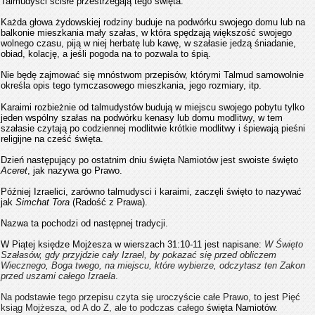
Talmudysci ​​ścisłe przestrzegają tego święta.
Każda głowa żydowskiej rodziny buduje na podwórku swojego domu lub na
balkonie mieszkania mały szałas, w która spędzają większość swojego
wolnego czasu, piją w niej herbatę lub kawę, w szałasie jedzą śniadanie,
obiad, kolację, a jeśli pogoda na to pozwala to śpią.
Nie będę zajmować się mnóstwom przepisów, którymi Talmud samowolnie
określa opis tego tymczasowego mieszkania, jego rozmiary, itp.
Karaimi rozbieżnie od talmudystów budują w miejscu swojego pobytu tylko
jeden wspólny szałas na podwórku kenasy lub domu modlitwy, w tem
szałasie czytają po codziennej modlitwie krótkie modlitwy i śpiewają pieśni
religijne na cześć święta.
Dzień następujący po ostatnim dniu święta Namiotów jest swoiste święto
Aceret
, jak nazywa go Prawo.
Później Izraelici, zarówno talmudysci ​​i karaimi, zaczęli święto to nazywać
jak
Simchat Tora
(Radość z Prawa).
Nazwa ta pochodzi od następnej tradycji.
W Piątej księdze Mojżesza w wierszach 31:10-11 jest napisane:
W Święto
Szałasów, gdy przyjdzie cały Izrael, by pokazać się przed obliczem
Wiecznego, Boga twego, na miejscu, które wybierze, odczytasz ten Zakon
przed uszami całego Izraela
.
Na podstawie tego przepisu czyta się uroczyście całe Prawo, to jest Pięć
ksiąg Mojżesza, od A do Z, ale to podczas całego
święta Namiotów.