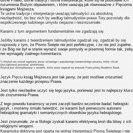
ustne Prawo, ustne tradycji i ustna interpretacja, które są na podstawie ich
rozumienia Bożym objawieniem, i które uważają jak równoważne z Pięcioma
ksiągami Mojżesza.
Te ustne tradycje i interpretacje uważają talmudyści za absolutną
niezbędność, bo bez nich by według talmudystów prawa Tory pozostały dla
współczesnego ludzkiego umysłu niejasne i niezrozumiałe.
Karaimi z tym argumentem fundamentalnie nie zgadzają się.
Jeśliby karaimi z twierdzeniem talmudystów zgadzali się, zgadzali by się
naprawdę
z tym, że Pismo Święte nie jest perfekcyjne, i że nie jest zupełne,
i że Bóg nie był w stanie wyrazić swoje pomysły w pisemnej formie tak, żeby
nie wymagaly żadnego komentarza.
*) Artykuł ten został napisany przez uznanego i popularnego karaimskiego pisarza, który chciał
(początkowo) pozostać anonimowy.
Artykuł jest skompilowany z notatek, które autor napisał na wniosek Francuskiej Akademii Nauk.
Język Pięciu
ksiąg Mojżesza jest tak jasny, że jest możliwe zrozumieć
znaczenie każdego przepisu Prawa.
Jest tylko niezbędne uczyć się tego języka, ponieważ jest to najlepszy klucz
do zrozumienia Prawa.
Z tego powodu karaimscy uczeni zaczęli bardzo wcześnie badać hebrajski
język, i możemy śmiało twierdzić, że karaimi byli pierwszymi autorami
hebrajskiej gramatyki i semantycznych słowników języka hebrajskiego.
Jest zrozumiałe, że w filologii zyskali karaimi efektywną broń dla bitwy z ich
religijnymi wrogami.
Karaimska doktryna jest oparta na wolnej interpretacji Pisma Świętego
i nie