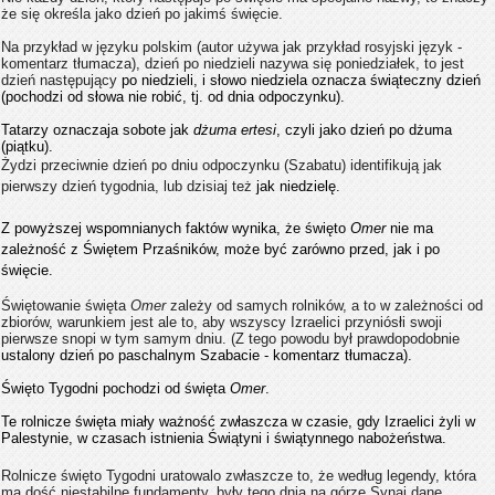
że się określa jako dzień po jakimś święcie.
Na przykład w języku polskim (autor używa jak przykład rosyjski język -
komentarz tłumacza), dzień po niedzieli nazywa się poniedziałek, to jest
dzień następujący
po niedzieli, i słowo niedziela oznacza świąteczny dzień
(pochodzi od słowa nie robić, tj. od dnia odpoczynku).
Tatarzy oznaczaja sobote jak
dżuma ertesi
, czyli jako dzień po dżuma
(piątku).
Żydzi przeciwnie dzień po dniu odpoczynku (Szabatu) identifikują jak
pierwszy dzień tygodnia, lub dzisiaj też
jak niedzielę.
Z powyższej wspomnianych faktów wynika, że święto
Omer
nie ma
zależność z Świętem Przaśników, może być zarówno przed, jak i po
święcie.
Świętowanie święta
Omer
zależy od samych rolników, a to w zależności od
zbiorów, warunkiem jest ale to, aby wszyscy Izraelici przyniósłi swoji
pierwsze snopi w tym samym dniu. (Z tego powodu był prawdopodobnie
ustalony dzień po paschalnym Szabacie - komentarz tłumacza).
Święto Tygodni pochodzi od święta
Omer
.
Te rolnicze święta miały ważność zwłaszcza w czasie, gdy Izraelici żyli w
Palestynie, w czasach istnienia Świątyni i świątynnego nabożeństwa.
R
olnicze święto Tygodni uratowalo zwłaszcze to, że według legendy, która
ma dość niestabilne fundamenty, były tego dnia na górze Synaj dane