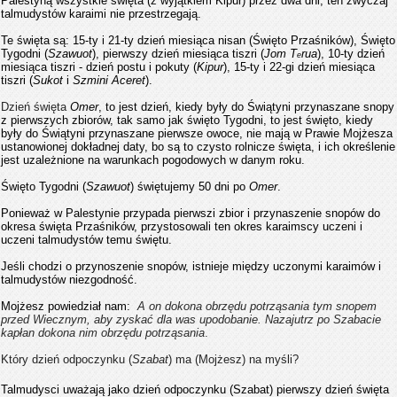
Palestyną wszystkie święta (z wyjątkiem Kipur) przez dwa dni, ten zwyczaj
talmudystów karaimi nie przestrzegają.
Te święta są: 15-ty i 21-ty dzień miesiąca nisan (Święto Przaśników), Święto
Tygodni (
Szawuot
), pierwszy dzień miesiąca tiszri (
Jom T
rua
), 10-ty dzień
e
miesiąca tiszri - dzień postu i pokuty (
Kipur
), 15-ty i 22-gi dzień miesiąca
tiszri (
Sukot
i
Szmini Aceret
).
Dzień święta
Omer
, to jest dzień, kiedy były do Świątyni przynaszane snopy
z pierwszych zbiorów, tak samo jak święto Tygodni, to jest święto, kiedy
były do Świątyni przynaszane pierwsze owoce, nie mają w Prawie Mojżesza
ustanowionej dokładnej daty, bo są to czysto rolnicze święta, i ich określenie
jest uzależnione na warunkach pogodowych w danym roku.
Święto Tygodni (
Szawuot
) świętujemy 50 dni po
Omer
.
Ponieważ w Palestynie przypada pierwszi zbior ​​i przynaszenie snopów do
okresa święta Przaśników, przystosowali ten okres karaimscy uczeni i
uczeni talmudystów temu świętu.
Jeśli chodzi o przynoszenie snopów, istnieje między uczonymi karaimów i
talmudystów niezgodność.
Mojżesz powiedział nam:
A on dokona obrzędu potrząsania tym snopem
przed Wiecznym, aby zyskać dla was upodobanie. Nazajutrz po Szabacie
kapłan dokona nim obrzędu potrząsania
.
Który dzień odpoczynku (
Szabat
) ma (Mojżesz) na myśli?
Talmudysci uważają jako ​​dzień odpoczynku (Szabat) pierwszy dzień święta