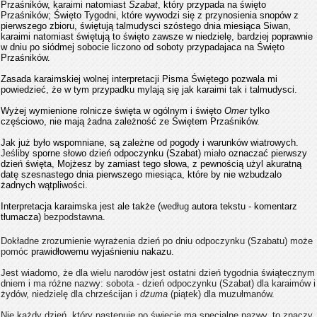
Przaśników, karaimi natomiast
Szabat
, który przypada na święto
Przaśników; Święto Tygodni, które wywodzi się z przynosienia snopów z
pierwszego zbioru, świętują talmudysci ​​szóstego dnia miesiąca Siwan,
karaimi natomiast świętują to święto zawsze w niedzielę, bardziej poprawnie
w dniu po siódmej sobocie liczono od soboty przypadajaca na Święto
Przaśników.
Zasada karaimskiej wolnej interpretacji Pisma Świętego pozwala mi
powiedzieć, że w tym przypadku mylają się jak karaimi tak i talmudysci.
Wyżej wymienione rolnicze święta w ogólnym i święto
Omer
tylko
częściowo, nie mają żadna zależność ze Świętem Przaśników.
Jak już było wspomniane, są zależne od pogody i warunków wiatrowych.
Jeśli
by
sporne słowo dzień odpoczynku (Szabat)
miał
o
oznaczać pierwszy
dzień święta, Mojżesz by zamiast tego słowa, z pewnością użyl akuratną
datę szesnastego dnia pierwszego miesiąca, które by nie wzbudzalo
żadnych wątpliwości.
Interpretacja karaimska jest ale także (
według
autora tekstu - komentarz
tłumacza)
bezpodstawna
.
Dokładne zrozumienie wyrażenia dzień po dniu odpoczynku (Szabatu) może
pomóc
prawidłowemu wyjaśnieniu nakazu.
Jest wiadomo, że dla wielu narodów jest ostatni dzień tygodnia świątecznym
dniem i ma różne nazwy: sobota - dzień odpoczynku (Szabat) dla karaimów i
żydów, niedzielę dla chrześcijan i
dżuma
(piątek) dla muzułmanów.
Nie każdy dzień, który następuje po święcie ma specjalne nazwy, to znaczy