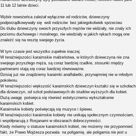
11 lub 12 latnie dzieci.
Wybór nowożeńca zależał wyłącznie od rodziców, dziewczyny
podporządkowywały się woli rodziców bez jakiegokolwiek sprzeciwu
Do ślubu dziewczyny swoich przyszłych mężów nie widziały, nie znaly ich
poziomu duchowego i moralnego, nie wiedziały w jakich rękach mogą one
znaleźć się na resztę swojego życia.
W tym czasie jest wszystko zupełnie inaczej.
W teraźniejszości karaimskie małżeństwa, w których dziewczyna nie zna
swojego przyszłego męża, są coraz bardziej rzadkie, stosunki między
partnerami stają się coraz bardziej równoważne.
Dzisiaj już nie znajdziemy karaimki analfabetki, przynajmniej nie w młodym
pokoleniu.
W teraźniejszości większość karaimskich dziewczyn kształci się w szkołach
dla dziewczyn, od szkoł podstawowych do studiów wyższych dla kobiet.
Dużą uwagę poświęca się również estetycznemu wykształcenie
karaimskich kobiet.
Karaimskie kobiety poświęcają się muzyce i śpiewu.
W teraźniejszości karaimskie kobiety nie unikają społecznym czynnościam,
i współpracują z Rosjanami w obszarach dobroczynności.
Kiedy mówimy o statusie karaimskich kobiet, nie możemy nie przypomnieć
fakt, że Prawo Mojżesza pozwala na poligamię, ale poligamia nie jest u