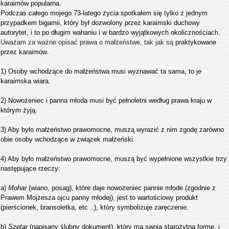
karaimów popularna.
Podczas całego mojego 73-latego życia spotkałem się tylko z jednym
przypadkem bigamii, który był dozwolony przez karaimski duchowy
autorytet, i to po długim wahaniu i w bardzo wyjątkowych okolicznościach.
Uważam za ważne
opisać prawa o małżeństwe, tak jak są
praktykowane
przez karaimów
.
1
)
Osoby wchodzące do
małżeństwa
musi wyznawać
ta
sama
, to je
karaimska
wiara
.
2
)
Nowożeniec
i
panna młoda
musi
być pełnoletni
według prawa
kraju w
którym żyją
.
3)
Aby
było małżeństwo
prawomocne,
muszą
wyrazić z nim zgodę zarówno
obie
osoby
wchodzące
w związek
małżeński
.
4
) Aby
było małżeństwo
prawomocne,
muszą być
wypełnione
wszystkie
trzy
następujące
rzeczy
:
a)
Mohar
(wiano,
posag),
które
daje
nowożeniec pannie młode
(zgodnie z
Prawem Mojżesza
ojcu
panny młodej
), jest to
wartościowy produkt
(
pierścionek, bransoletka,
etc
..
),
który
symbolizuje
zaręczenie
.
b
)
Szetar
(
napisany ślubny
dokument
),
który ma swoją
starożytną
formę,
i