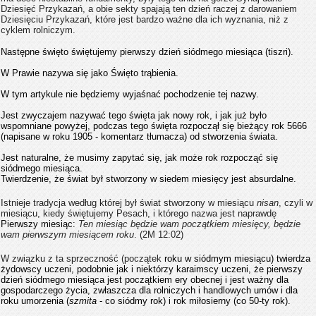
Dziesięć Przykazań, a obie sekty spajają ten dzień raczej z darowaniem
Dziesięciu Przykazań
, które jest bardzo ważne dla ich wyznania,
niż z
cyklem rolniczym.
Następne święto świętujemy pierwszy dzień siódmego miesiąca (tiszri).
W Prawie nazywa się jako Święto trąbienia.
W tym artykule nie będziemy wyjaśnać pochodzenie tej nazwy.
Jest zwyczajem nazywać tego święta jak nowy rok, i jak już było
wspomniane powyżej, podczas tego święta rozpoczął się bieżący rok 5666
(napisane w roku 1905 - komentarz tłumacza) od stworzenia świata.
Jest naturalne, że musimy zapytać się, jak może rok rozpocząć się
siódmego miesiąca.
Twierdzenie, że świat był stworzony w siedem miesięcy jest absurdalne.
Istnieje tradycja według której był świat stworzony w miesiącu
nisan
, czyli w
miesiącu, kiedy świętujemy Pesach, i którego nazwa jest naprawdę
Pierwszy miesiąc:
Ten miesiąc będzie wam początkiem miesięcy, będzie
wam pierwszym miesiącem roku
.
(2M 12:02)
W związku z ta sprzeczność (początek
roku w siódmym miesiącu) twierdza
żydowscy uczeni, podobnie jak i niektórzy karaimscy uczeni, że pierwszy
dzień siódmego miesiąca jest początkiem ery obecnej i jest ważny dla
gospodarczego życia, zwłaszcza dla rolniczych i handlowych umów i dla
roku umorzenia (
szmita
- co siódmy rok) i rok miłosierny (co 50-ty rok).