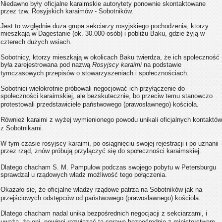
Niedawno były oficjalne karaimskie autorytety ponownie skontaktowane
przez tzw. Rosyjskich karaimów - Sobotników.
Jest to względnie duża grupa sekciarzy rosyjskiego pochodzenia, ktorzy
mieszkają w Dagestanie (ok. 30.000 osób) i pobliżu Baku, gdzie żyją w
czterech dużych wsiach.
Sobotnicy, ktorzy mieszkają w okolicach Baku twierdza, że ich społeczność
była zarejestrowana pod nazwą
Rosyjscy karaimi
na podstawie
tymczasowych przepisów o stowarzyszeniach i społecznościach.
Sobotnici wielokrotnie próbowali negocjować ich przyłączenie do
społeczności karaimskiej, ale bezskutecznie, bo przeciw temu stanowczo
protestowali przedstawiciele państwowego (prawosławnego) kościoła.
Również karaimi z wyżej wymienionego powodu unikali oficjalnych kontaktów
z Sobotnikami.
W tym czasie rosyjscy karaimi, po osiągnięciu swojej rejestracji i po uznanii
przez rząd, znów próbują przyłączyć się do społeczności karaimskiej.
Dlatego chacham S. M. Pampulow podczas swojego pobytu w Petersburgu
sprawdzal u rządowych władz możliwość tego połączenia.
Okazało się, że oficjalne władzy rządowe patrzą na Sobotników jak na
przejściowych odstępców od państwowego (prawosławnego) kościoła.
Dlatego chacham nadal unika bezpośrednich negocjacji z sekciarzami, i
uważa, że oni ​​ powinni rozwiązać tą sprawę bezpośrednio z ministerstwem.